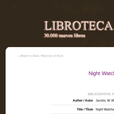
« Return to Index / Regresar al Inicio
Night Watc
BIBLIOGRAPHIC 
Author / Autor
Jacobs, W. W
Title / Título
Night Watche