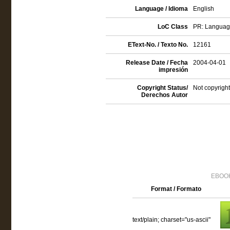
Language / Idioma
English
LoC Class
PR: Language 
EText-No. / Texto No.
12161
Release Date / Fecha
2004-04-01
impresión
Copyright Status/
Not copyright
Derechos Autor
EBOOK
Format / Formato
text/plain; charset="us-ascii"