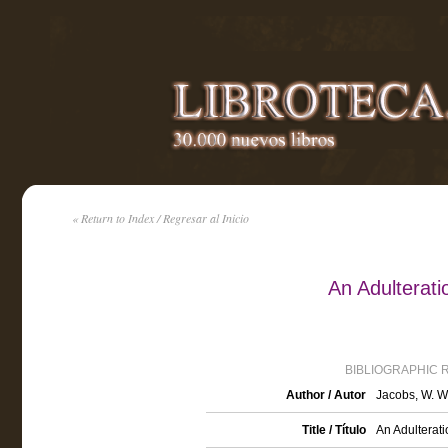
« Return to Index / Regresar al Inicio
An Adulterat
BIBLIOGRAPHIC 
Author / Autor
Jacobs, W. W
Title / Título
An Adulterati