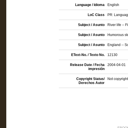
Language / Idioma
English
LoC Class
PR: Language 
Subject / Asunto
River life -- F
Subject / Asunto
Humorous sto
Subject / Asunto
England -- So
EText-No. / Texto No.
12130
Release Date / Fecha
2004-04-01
impresión
Copyright Status/
Not copyright
Derechos Autor