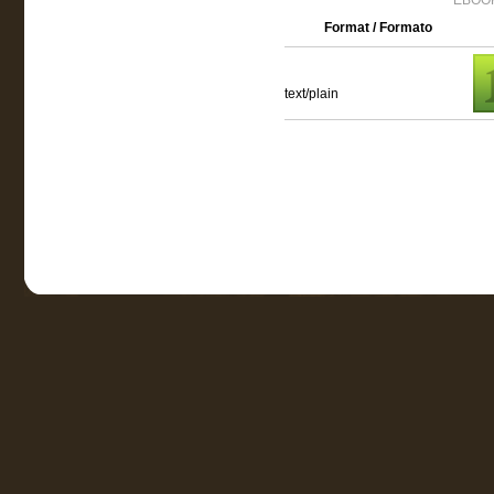
EBOOK
Format / Formato
text/plain