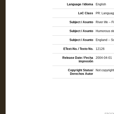
Language / Idioma
English
LoC Class
PR: Language 
Subject / Asunto
River life -- F
Subject / Asunto
Humorous sto
Subject / Asunto
England -- So
EText-No. / Texto No.
12126
Release Date / Fecha
2004-04-01
impresión
Copyright Status/
Not copyright
Derechos Autor