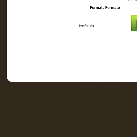
EBOOK
Format / Formato
text/plain