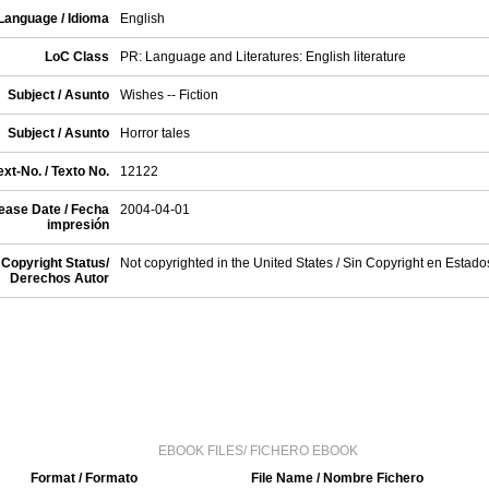
Language / Idioma
English
LoC Class
PR: Language and Literatures: English literature
Subject / Asunto
Wishes -- Fiction
Subject / Asunto
Horror tales
xt-No. / Texto No.
12122
ease Date / Fecha
2004-04-01
impresión
Copyright Status/
Not copyrighted in the United States / Sin Copyright en Estad
Derechos Autor
EBOOK FILES/ FICHERO EBOOK
Format / Formato
File Name / Nombre Fichero