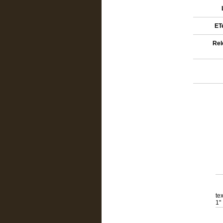
ETe
Rel
te
1"