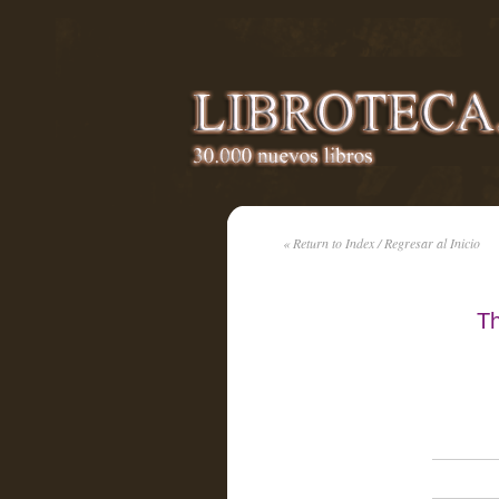
« Return to Index / Regresar al Inicio
Th