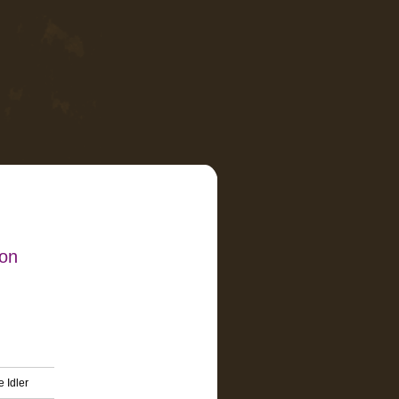
son
 Idler