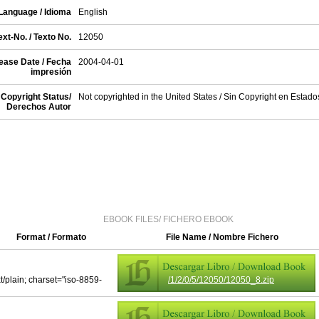
Language / Idioma
English
xt-No. / Texto No.
12050
ease Date / Fecha
2004-04-01
impresión
Copyright Status/
Not copyrighted in the United States / Sin Copyright en Estad
Derechos Autor
EBOOK FILES/ FICHERO EBOOK
Format / Formato
File Name / Nombre Fichero
xt/plain; charset="iso-8859-
/1/2/0/5/12050/12050_8.zip