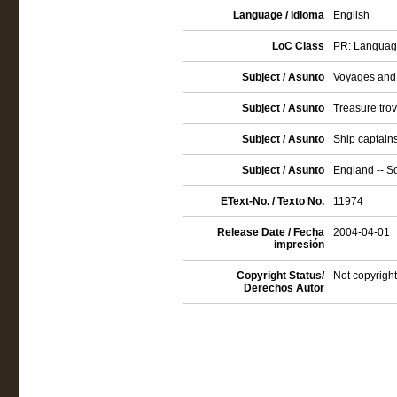
Language / Idioma
English
LoC Class
PR: Language 
Subject / Asunto
Voyages and t
Subject / Asunto
Treasure trov
Subject / Asunto
Ship captains 
Subject / Asunto
England -- So
EText-No. / Texto No.
11974
Release Date / Fecha
2004-04-01
impresión
Copyright Status/
Not copyright
Derechos Autor