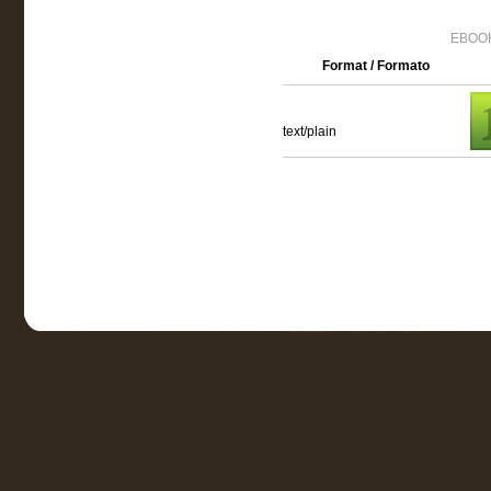
EBOOK
Format / Formato
text/plain