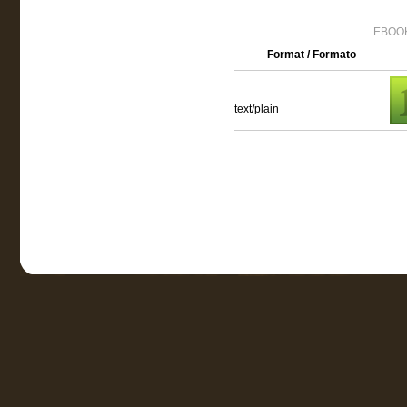
EBOOK
Format / Formato
text/plain