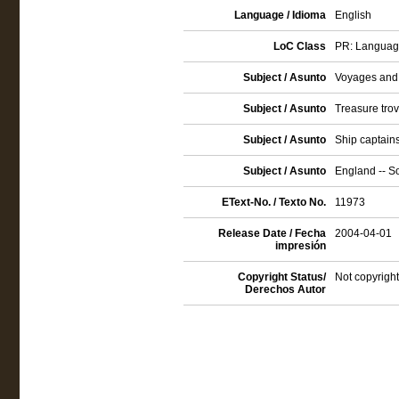
Language / Idioma
English
LoC Class
PR: Language 
Subject / Asunto
Voyages and t
Subject / Asunto
Treasure trov
Subject / Asunto
Ship captains 
Subject / Asunto
England -- So
EText-No. / Texto No.
11973
Release Date / Fecha
2004-04-01
impresión
Copyright Status/
Not copyright
Derechos Autor