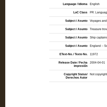
Language / Idioma
English
LoC Class
PR: Language 
Subject / Asunto
Voyages and t
Subject / Asunto
Treasure trov
Subject / Asunto
Ship captains 
Subject / Asunto
England -- So
EText-No. / Texto No.
11972
Release Date / Fecha
2004-04-01
impresión
Copyright Status/
Not copyright
Derechos Autor