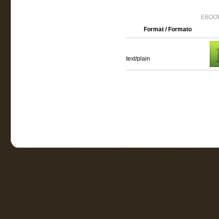
EBOOK
Format / Formato
text/plain