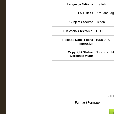
Language / Idioma
English
LoC Class
PR: Language 
Subject / Asunto
Fiction
EText-No. / Texto No.
1190
Release Date / Fecha
1998-02-01
impresión
Copyright Status/
Not copyright
Derechos Autor
EBOOK
Format / Formato