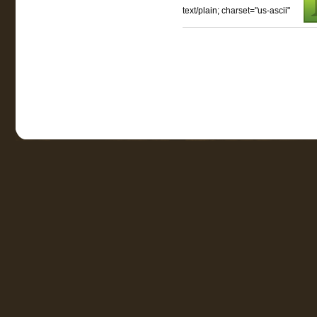
text/plain; charset="us-ascii"