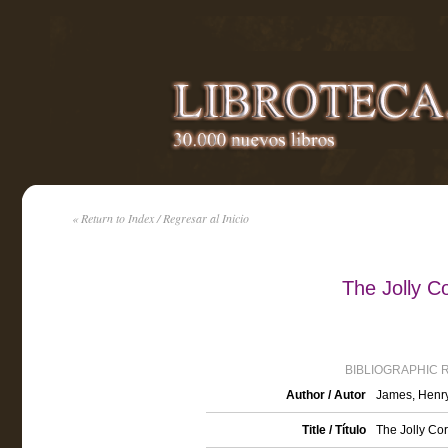
« Return to Index / Regresar al Inicio
The Jolly C
BIBLIOGRAPHIC 
Author / Autor
James, Henr
Title / Título
The Jolly Co