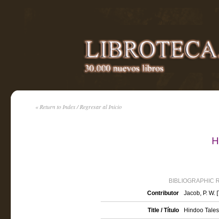
« Return to Index / Regresar al Inicio
H
BIBLIOGRAPHIC 
Contributor
Jacob, P. W. [
Title / Título
Hindoo Tales 