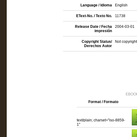
Language / Idioma
English
EText-No. / Texto No.
11738
Release Date / Fecha
2004-03-01
impresión
Copyright Status/
Not copyright
Derechos Autor
EBOOK
Format / Formato
text/plain; charset="iso-8859-
1"