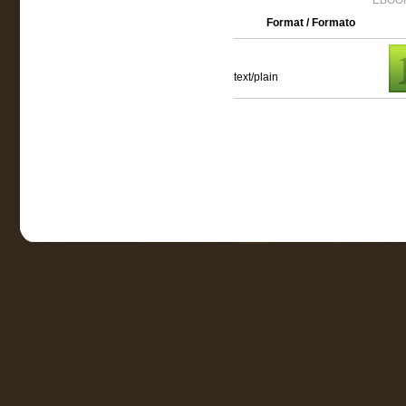
EBOOK
Format / Formato
text/plain