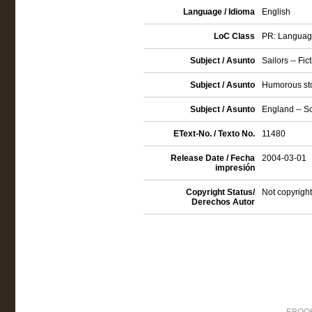
Language / Idioma
English
LoC Class
PR: Language 
Subject / Asunto
Sailors -- Fic
Subject / Asunto
Humorous sto
Subject / Asunto
England -- So
EText-No. / Texto No.
11480
Release Date / Fecha
2004-03-01
impresión
Copyright Status/
Not copyright
Derechos Autor