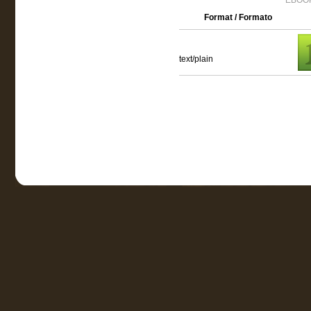
EBOOK
Format / Formato
text/plain