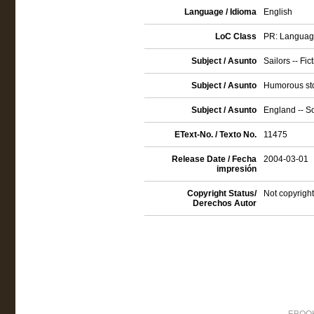
Language / Idioma
English
LoC Class
PR: Language 
Subject / Asunto
Sailors -- Fic
Subject / Asunto
Humorous sto
Subject / Asunto
England -- So
EText-No. / Texto No.
11475
Release Date / Fecha
2004-03-01
impresión
Copyright Status/
Not copyright
Derechos Autor