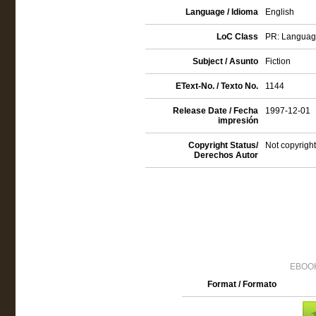
Language / Idioma
English
LoC Class
PR: Language 
Subject / Asunto
Fiction
EText-No. / Texto No.
1144
Release Date / Fecha
1997-12-01
impresión
Copyright Status/
Not copyright
Derechos Autor
EBOOK
Format / Formato