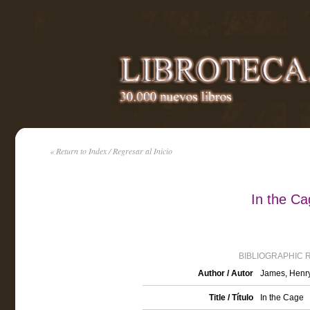
« Return to Index / Regresar al Inicio
In the C
BIBLIOGRAPHIC 
Author / Autor
James, Henr
Title / Título
In the Cage