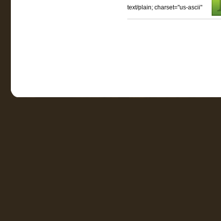
text/plain; charset="us-ascii"