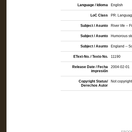
Language / Idioma
English
LoC Class
PR: Language 
Subject / Asunto
River life -- F
Subject / Asunto
Humorous sto
Subject / Asunto
England -- So
EText-No. / Texto No.
11190
Release Date / Fecha
2004-02-01
impresión
Copyright Status/
Not copyright
Derechos Autor