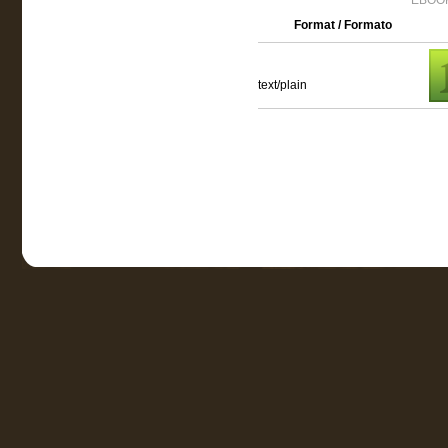
EBOOK
Format / Formato
text/plain