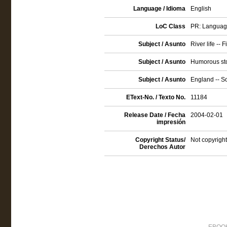
Language / Idioma
English
LoC Class
PR: Language 
Subject / Asunto
River life -- F
Subject / Asunto
Humorous sto
Subject / Asunto
England -- So
EText-No. / Texto No.
11184
Release Date / Fecha
2004-02-01
impresión
Copyright Status/
Not copyright
Derechos Autor