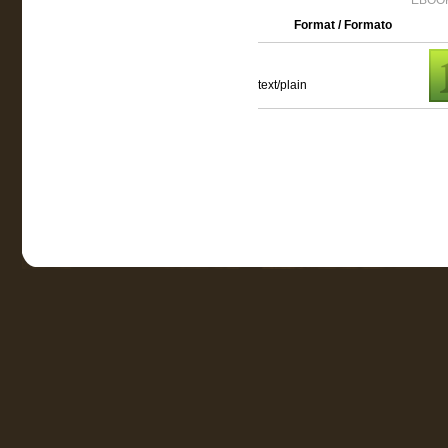
EBOOK
Format / Formato
text/plain