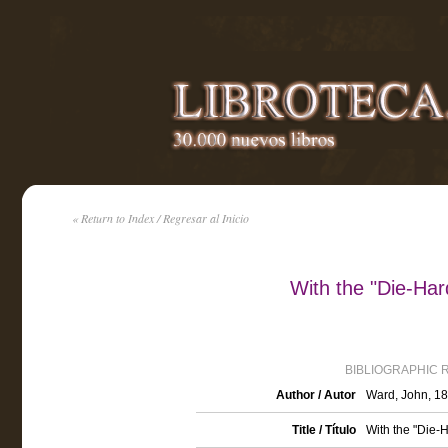
« Return to Index / Regresar al Inicio
With the "Die-Har
BIBLIOGRAPHIC 
Author / Autor
Ward, John, 1
Title / Título
With the "Die-H