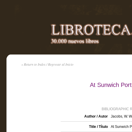
« Return to Index / Regresar al Inicio
At Sunwich Port
BIBLIOGRAPHIC 
Author / Autor
Jacobs, W. W
Title / Título
At Sunwich Po