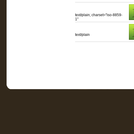
text/plain; charset="iso-8859-
1"
text/plain