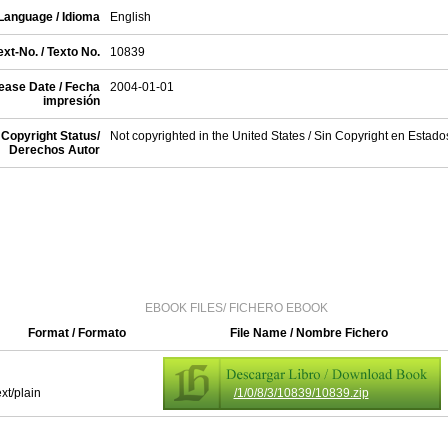
Language / Idioma
English
xt-No. / Texto No.
10839
ease Date / Fecha
2004-01-01
impresión
Copyright Status/
Not copyrighted in the United States / Sin Copyright en Estad
Derechos Autor
EBOOK FILES/ FICHERO EBOOK
Format / Formato
File Name / Nombre Fichero
ext/plain
/1/0/8/3/10839/10839.zip