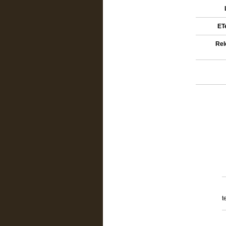
ETe
Rel
t