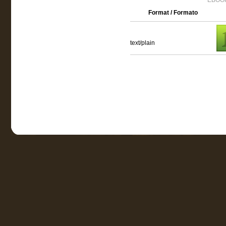
EBOOK
Format / Formato
text/plain