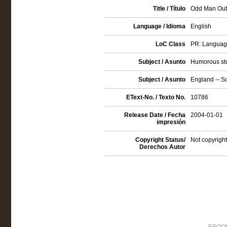
Title / Título
Odd Man Out S
Language / Idioma
English
LoC Class
PR: Language 
Subject / Asunto
Humorous sto
Subject / Asunto
England -- So
EText-No. / Texto No.
10786
Release Date / Fecha
2004-01-01
impresión
Copyright Status/
Not copyright
Derechos Autor