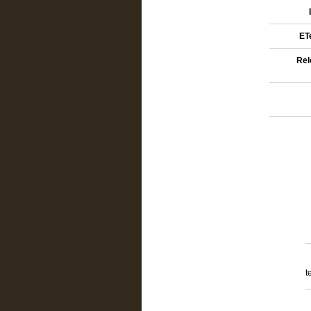
ETe
Rel
t