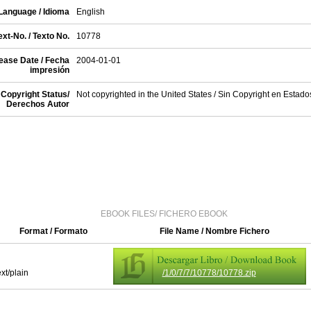
Language / Idioma
English
xt-No. / Texto No.
10778
ease Date / Fecha
2004-01-01
impresión
Copyright Status/
Not copyrighted in the United States / Sin Copyright en Estad
Derechos Autor
EBOOK FILES/ FICHERO EBOOK
Format / Formato
File Name / Nombre Fichero
ext/plain
/1/0/7/7/10778/10778.zip