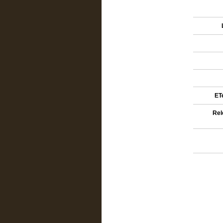
ETe
Rel