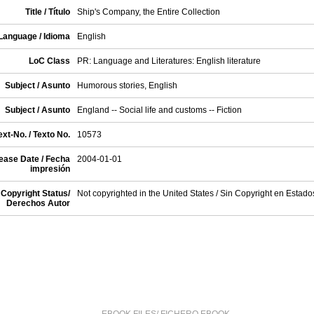
Title / Título
Ship's Company, the Entire Collection
Language / Idioma
English
LoC Class
PR: Language and Literatures: English literature
Subject / Asunto
Humorous stories, English
Subject / Asunto
England -- Social life and customs -- Fiction
xt-No. / Texto No.
10573
ease Date / Fecha
2004-01-01
impresión
Copyright Status/
Not copyrighted in the United States / Sin Copyright en Estad
Derechos Autor