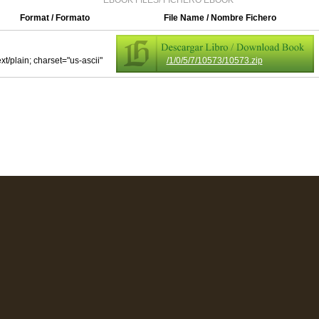
EBOOK FILES/ FICHERO EBOOK
Format / Formato
File Name / Nombre Fichero
ext/plain; charset="us-ascii"
/1/0/5/7/10573/10573.zip