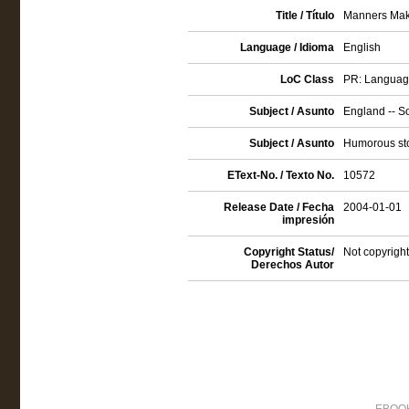
Title / Título
Manners Maky
Language / Idioma
English
LoC Class
PR: Language 
Subject / Asunto
England -- So
Subject / Asunto
Humorous sto
EText-No. / Texto No.
10572
Release Date / Fecha
2004-01-01
impresión
Copyright Status/
Not copyright
Derechos Autor