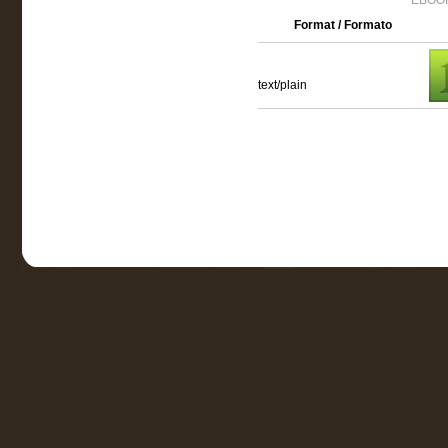
EBOOK
Format / Formato
text/plain