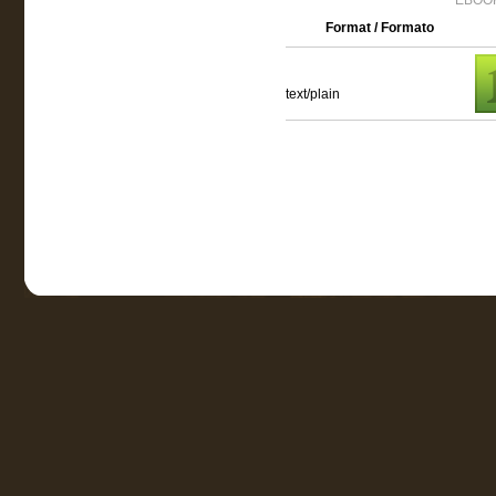
EBOOK
Format / Formato
text/plain