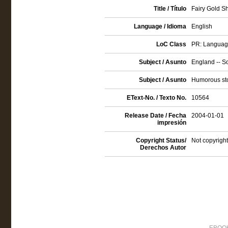
Title / Título
Fairy Gold Sh
Language / Idioma
English
LoC Class
PR: Language 
Subject / Asunto
England -- So
Subject / Asunto
Humorous sto
EText-No. / Texto No.
10564
Release Date / Fecha
2004-01-01
impresión
Copyright Status/
Not copyright
Derechos Autor