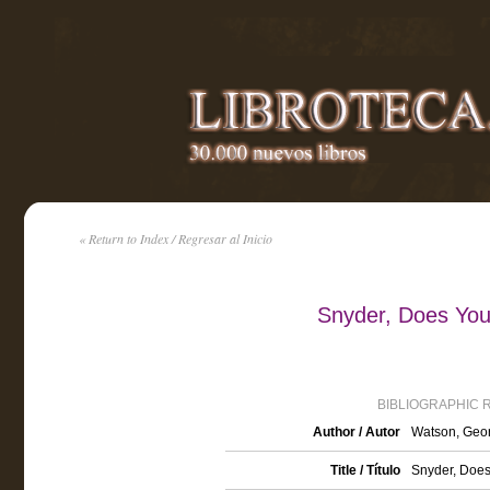
« Return to Index / Regresar al Inicio
Snyder, Does You
BIBLIOGRAPHIC 
Author / Autor
Watson, Geor
Title / Título
Snyder, Does