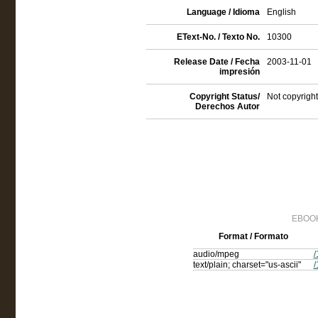
Language / Idioma
English
EText-No. / Texto No.
10300
Release Date / Fecha
2003-11-01
impresión
Copyright Status/
Not copyright
Derechos Autor
EBOOK
Format / Formato
audio/mpeg
/
text/plain; charset="us-ascii"
/