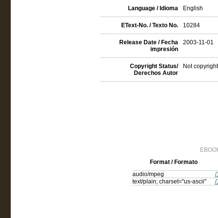
Language / Idioma
English
EText-No. / Texto No.
10284
Release Date / Fecha
2003-11-01
impresión
Copyright Status/
Not copyright
Derechos Autor
EBOOK
Format / Formato
audio/mpeg
/
text/plain; charset="us-ascii"
/