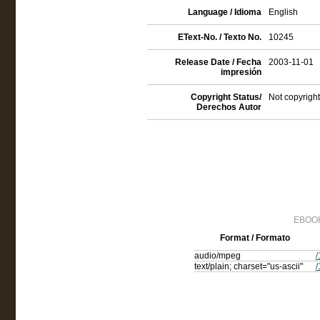
Language / Idioma
English
EText-No. / Texto No.
10245
Release Date / Fecha
2003-11-01
impresión
Copyright Status/
Not copyright
Derechos Autor
EBOOK
Format / Formato
audio/mpeg
/
text/plain; charset="us-ascii"
/