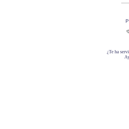
P
¿Te ha servi
Ay