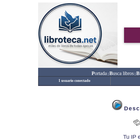
P
ortada
B
usca libros
B
|
|
1 usuario conectado
Desc
Tu IP 