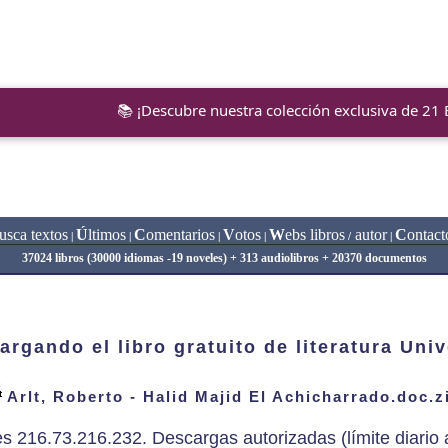
📚 ¡Descubre nuestra colección exclusiva de 21
usca textos
Ú
ltimos
C
omentarios
V
otos
W
ebs libros
autor
C
ontact
|
|
|
|
/
|
37024 libros (30000 idiomas -19 noveles) + 313 audiolibros + 20370 documentos
argando el libro gratuito de literatura Univ
Arlt, Roberto - Halid Majid El Achicharrado.doc.z
es 216.73.216.232. Descargas autorizadas (límite diario a