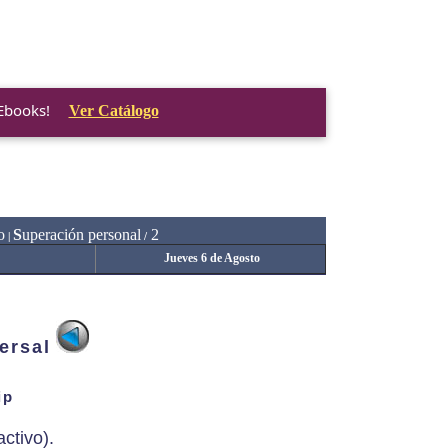
 Ebooks!
Ver Catálogo
o
S
uperación personal
2
|
/
Jueves 6 de Agosto
ersal
ip
ctivo).