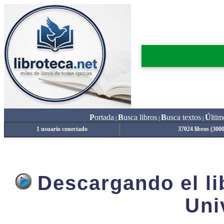
P
ortada
B
usca libros
B
usca textos
Ú
ltim
|
|
|
1 usuario conectado
37024 libros (300
Descargando el lib
Uni