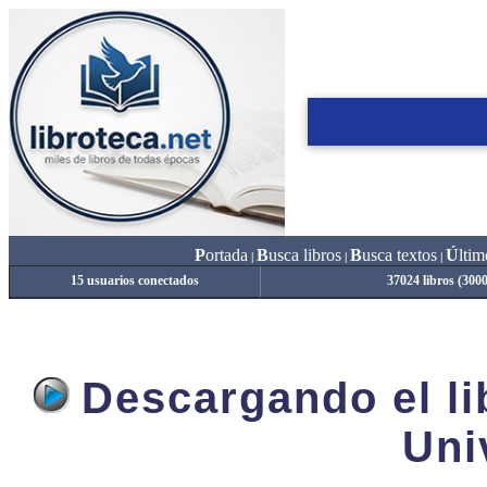
P
ortada
B
usca libros
B
usca textos
Ú
ltim
|
|
|
15 usuarios conectados
37024 libros (300
Descargando el lib
Uni