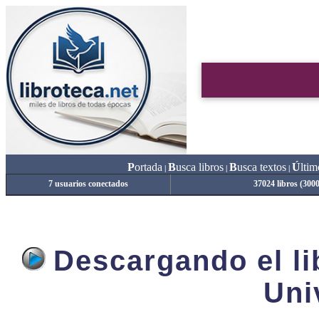
P
ortada
B
usca libros
B
usca textos
Ú
ltim
|
|
|
7 usuarios conectados
37024 libros (300
Descargando el lib
Uni