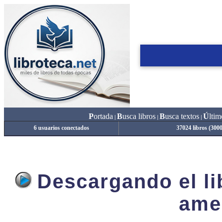
P
ortada
B
usca libros
B
usca textos
Ú
ltim
|
|
|
6 usuarios conectados
37024 libros (300
Descargando el lib
ame