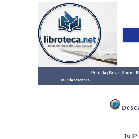
P
ortada
B
usca libros
B
|
|
1 usuario conectado
Desca
Tu IP 