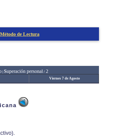
 Método de Lectura
o
S
uperación personal
2
|
/
Viernes 7 de Agosto
ricana
ctivo).