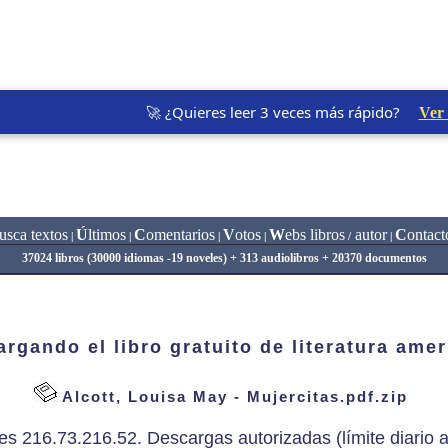
🚀 ¿Quieres leer 3 veces más rápido?
Ver
usca textos
Ú
ltimos
C
omentarios
V
otos
W
ebs libros
autor
C
ontact
|
|
|
|
/
|
37024 libros (30000 idiomas -19 noveles) + 313 audiolibros + 20370 documentos
rgando el libro gratuito de literatura ame
Alcott, Louisa May - Mujercitas.pdf.zip
es 216.73.216.52. Descargas autorizadas (límite diario a