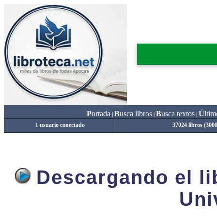
P
ortada
B
usca libros
B
usca textos
Ú
ltim
|
|
|
1 usuario conectado
37024 libros (300
Descargando el lib
Uni