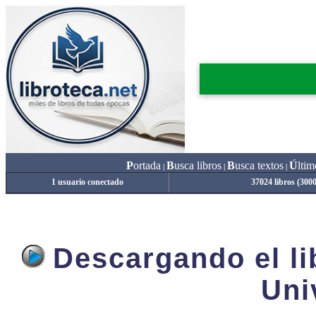
P
ortada
B
usca libros
B
usca textos
Ú
ltim
|
|
|
1 usuario conectado
37024 libros (300
Descargando el lib
Uni