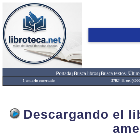
P
ortada
B
usca libros
B
usca textos
Ú
ltim
|
|
|
1 usuario conectado
37024 libros (300
Descargando el lib
ame