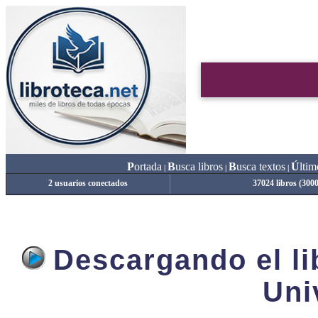
P
ortada
B
usca libros
B
usca textos
Ú
ltim
|
|
|
2 usuarios conectados
37024 libros (300
Descargando el lib
Uni