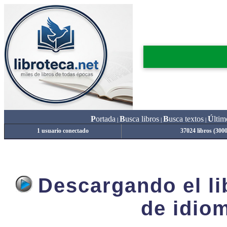
P
ortada
B
usca libros
B
usca textos
Ú
ltim
|
|
|
1 usuario conectado
37024 libros (300
Descargando el lib
de idiom