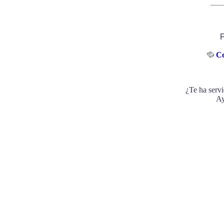
P
Co
¿Te ha servi
Ay