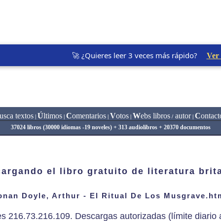
🚀 ¿Quieres leer 3 veces más rápido?
Ver
usca textos
Ú
ltimos
C
omentarios
V
otos
W
ebs libros
autor
C
ontact
|
|
|
|
/
|
37024 libros (30000 idiomas -19 noveles) + 313 audiolibros + 20370 documentos
argando el libro gratuito de literatura brit
nan Doyle, Arthur - El Ritual De Los Musgrave.ht
es 216.73.216.109. Descargas autorizadas (límite diario a