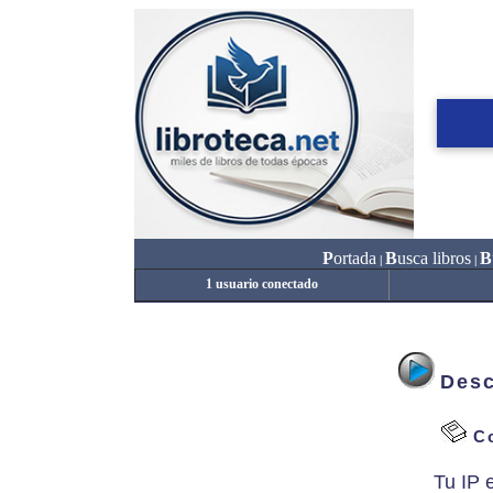
P
ortada
B
usca libros
B
|
|
1 usuario conectado
Desc
Co
Tu IP 