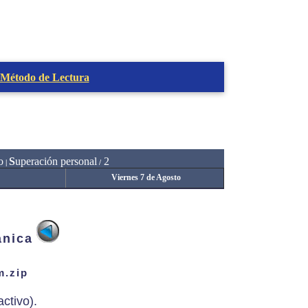
 Método de Lectura
o
S
uperación personal
2
|
/
Viernes 7 de Agosto
anica
m.zip
ctivo).