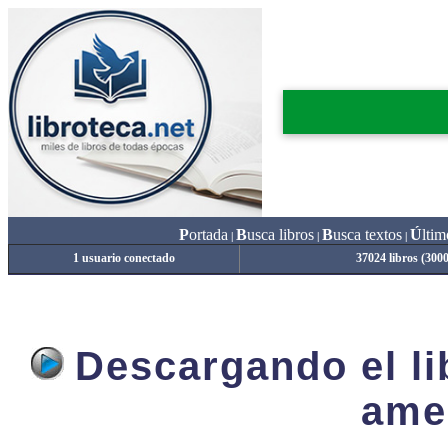
P
ortada
B
usca libros
B
usca textos
Ú
ltim
|
|
|
1 usuario conectado
37024 libros (300
Descargando el lib
ame