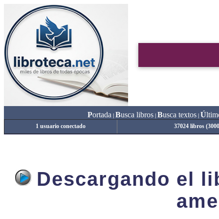
P
ortada
B
usca libros
B
usca textos
Ú
ltim
|
|
|
1 usuario conectado
37024 libros (300
Descargando el lib
ame