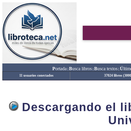
P
ortada
B
usca libros
B
usca textos
Ú
ltim
|
|
|
11 usuarios conectados
37024 libros (300
Descargando el lib
Uni