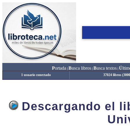
P
ortada
B
usca libros
B
usca textos
Ú
ltim
|
|
|
1 usuario conectado
37024 libros (300
Descargando el lib
Uni