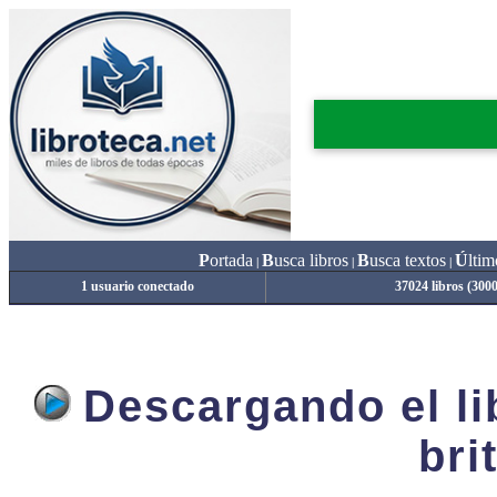
P
ortada
B
usca libros
B
usca textos
Ú
ltim
|
|
|
1 usuario conectado
37024 libros (300
Descargando el lib
bri