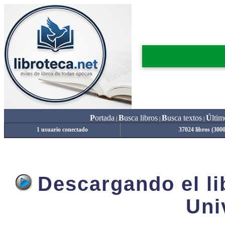
P
ortada
B
usca libros
B
usca textos
Ú
ltim
|
|
|
1 usuario conectado
37024 libros (300
Descargando el lib
Uni