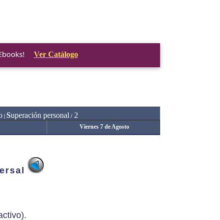
 Ebooks!
Ver Catálogo
o
S
uperación personal
2
|
/
Viernes 7 de Agosto
ersal
ctivo).