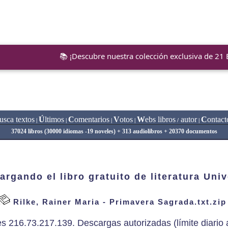
📚 ¡Descubre nuestra colección exclusiva de 21
usca textos
Ú
ltimos
C
omentarios
V
otos
W
ebs libros
autor
C
ontact
|
|
|
|
/
|
37024 libros (30000 idiomas -19 noveles) + 313 audiolibros + 20370 documentos
argando el libro gratuito de literatura Univ
Rilke, Rainer Maria - Primavera Sagrada.txt.zip
es 216.73.217.139. Descargas autorizadas (límite diario a