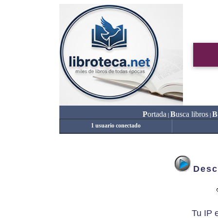
P
ortada
B
usca libros
B
|
|
1 usuario conectado
Desc
Tu IP 