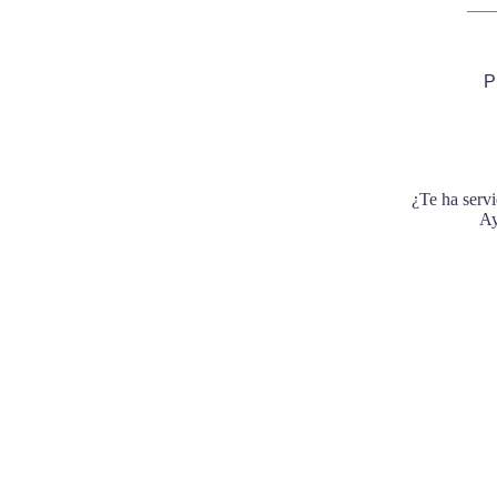
P
¿Te ha servi
Ay