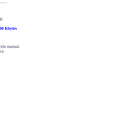
l:
.00 Kbytes
ación manual.
ca.