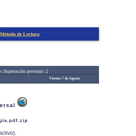
 Método de Lectura
o
S
uperación personal
2
|
/
Viernes 7 de Agosto
ersal
ía.pdf.zip
ctivo).