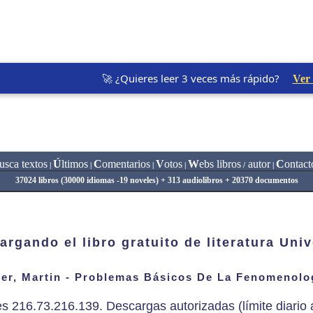
🚀 ¿Quieres leer 3 veces más rápido?
Ver
usca textos
Ú
ltimos
C
omentarios
V
otos
W
ebs libros
autor
C
ontact
|
|
|
|
/
|
37024 libros (30000 idiomas -19 noveles) + 313 audiolibros + 20370 documentos
argando el libro gratuito de literatura Univ
r, Martin - Problemas Básicos De La Fenomenolog
es 216.73.216.139. Descargas autorizadas (límite diario a