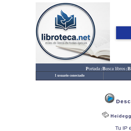
P
ortada
B
usca libros
B
|
|
1 usuario conectado
Desc
Heidegge
Tu IP 