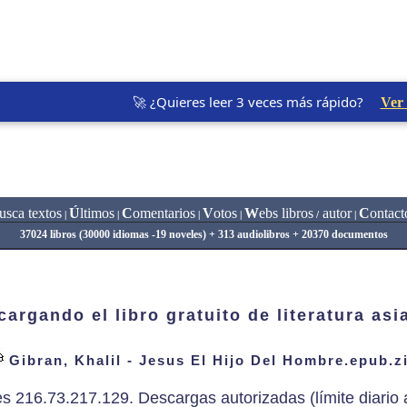
🚀 ¿Quieres leer 3 veces más rápido?
Ver
usca textos
Ú
ltimos
C
omentarios
V
otos
W
ebs libros
autor
C
ontact
|
|
|
|
/
|
37024 libros (30000 idiomas -19 noveles) + 313 audiolibros + 20370 documentos
argando el libro gratuito de literatura asi
Gibran, Khalil - Jesus El Hijo Del Hombre.epub.z
es 216.73.217.129. Descargas autorizadas (límite diario a