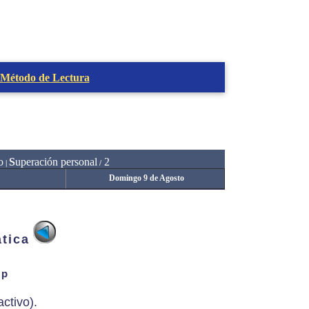
 Método de Lectura
o
S
uperación personal
2
|
/
Domingo 9 de Agosto
atica
ip
ctivo).