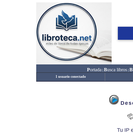
P
ortada
B
usca libros
B
|
|
1 usuario conectado
Desc
Tu IP 