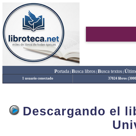
P
ortada
B
usca libros
B
usca textos
Ú
ltim
|
|
|
1 usuario conectado
37024 libros (300
Descargando el lib
Uni