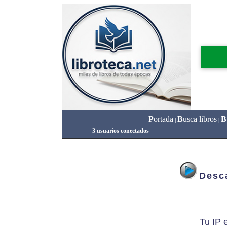
P
ortada
B
usca libros
B
|
|
3 usuarios conectados
Desca
Tu IP 