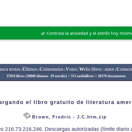
🌿 Controla la ansiedad y el estrés hoy mism
usca textos
Ú
ltimos
C
omentarios
V
otos
W
ebs libros
autor
C
ontact
|
|
|
|
/
|
37024 libros (30000 idiomas -19 noveles) + 313 audiolibros + 20370 documentos
rgando el libro gratuito de literatura ame
Brown, Fredric - J.C.htm.zip
es 216.73.216.246. Descargas autorizadas (límite diario a