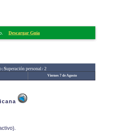
o.
Descargar Guía
o
S
uperación personal
2
|
/
Viernes 7 de Agosto
ricana
ctivo).